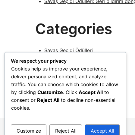
Savaş Geçidi Ödülleri: Geri bildirim döngül
Categories
Savaş Geçidi Ödülleri
Twitch Drops Ödülleri
We respect your privacy
Cookies help us improve your experience,
Ubisoft Connect Mücadele Ödülleri
deliver personalized content, and analyze
traffic. You can choose which cookies to allow
by clicking
Customize
. Click
Accept All
to
consent or
Reject All
to decline non-essential
cookies.
Customize
Reject All
Accept All