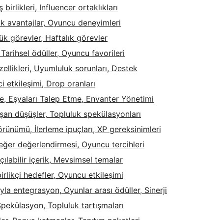
 birlikleri, Influencer ortaklıkları
ik avantajlar, Oyuncu deneyimleri
ük görevler, Haftalık görevler
Tarihsel ödüller, Oyuncu favorileri
ellikleri, Uyumluluk sorunları, Destek
ci etkileşimi, Drop oranları
me, Eşyaları Talep Etme, Envanter Yönetimi
şan düşüşler, Topluluk spekülasyonları
örünümü, İlerleme ipuçları, XP gereksinimleri
Değer değerlendirmesi, Oyuncu tercihleri
çılabilir içerik, Mevsimsel temalar
irlikçi hedefler, Oyuncu etkileşimi
la entegrasyon, Oyunlar arası ödüller, Sinerji
 Spekülasyon, Topluluk tartışmaları