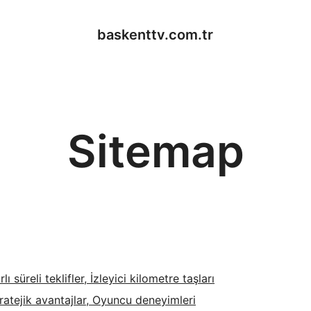
baskenttv.com.tr
Sitemap
ı süreli teklifler, İzleyici kilometre taşları
tratejik avantajlar, Oyuncu deneyimleri