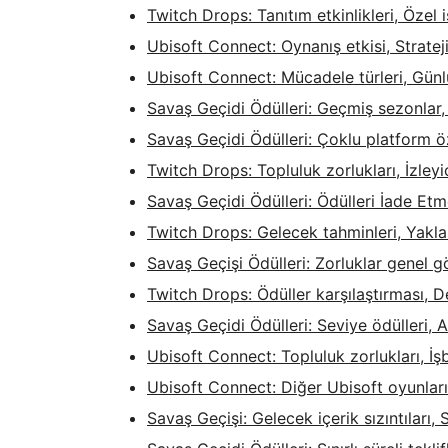
Twitch Drops: Tanıtım etkinlikleri, Özel iş
Ubisoft Connect: Oynanış etkisi, Stratej
Ubisoft Connect: Mücadele türleri, Günl
Savaş Geçidi Ödülleri: Geçmiş sezonlar, 
Savaş Geçidi Ödülleri: Çoklu platform öz
Twitch Drops: Topluluk zorlukları, İzleyi
Savaş Geçidi Ödülleri: Ödülleri İade Et
Twitch Drops: Gelecek tahminleri, Yakla
Savaş Geçişi Ödülleri: Zorluklar genel g
Twitch Drops: Ödüller karşılaştırması, 
Savaş Geçidi Ödülleri: Seviye ödülleri, A
Ubisoft Connect: Topluluk zorlukları, İşb
Ubisoft Connect: Diğer Ubisoft oyunlarıy
Savaş Geçişi: Gelecek içerik sızıntıları,