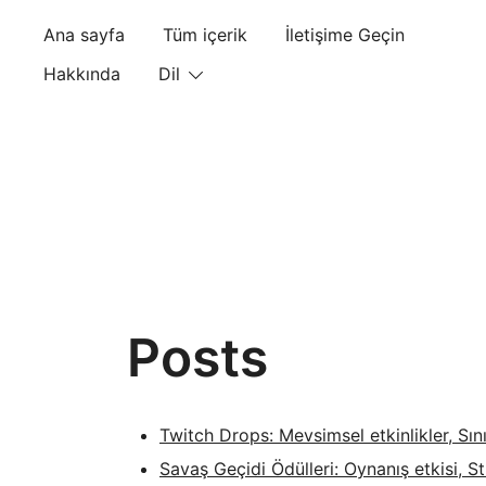
Skip
Ana sayfa
Tüm içerik
İletişime Geçin
to
content
Hakkında
Dil
Posts
Twitch Drops: Mevsimsel etkinlikler, Sınırl
Savaş Geçidi Ödülleri: Oynanış etkisi, S