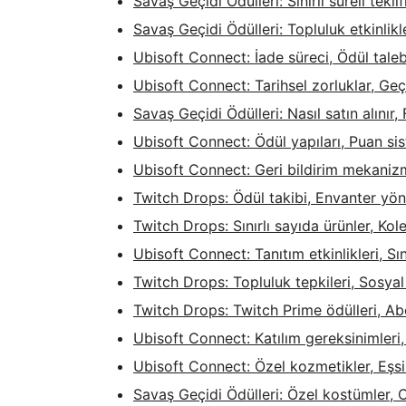
Savaş Geçidi Ödülleri: Sınırlı süreli tekl
Savaş Geçidi Ödülleri: Topluluk etkinlikle
Ubisoft Connect: İade süreci, Ödül tale
Ubisoft Connect: Tarihsel zorluklar, Geç
Savaş Geçidi Ödülleri: Nasıl satın alınır,
Ubisoft Connect: Ödül yapıları, Puan siste
Ubisoft Connect: Geri bildirim mekanizmal
Twitch Drops: Ödül takibi, Envanter yöne
Twitch Drops: Sınırlı sayıda ürünler, Kol
Ubisoft Connect: Tanıtım etkinlikleri, Sını
Twitch Drops: Topluluk tepkileri, Sosya
Twitch Drops: Twitch Prime ödülleri, Abo
Ubisoft Connect: Katılım gereksinimleri
Ubisoft Connect: Özel kozmetikler, Eşsi
Savaş Geçidi Ödülleri: Özel kostümler, O