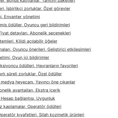
ifler, Bonus katmanlar, Tanıtım paketleri
ri, İşbirlikçi zorluklar, Özel görevler
bi, Envanter yönetimi
miş ödüller, Oyuncu geri bildirimleri
 Fiyat detayları, Abonelik seçenekleri
mleri, Kilidi açılabilir öğeler
arı, Oyuncu önerileri, Geliştirici etkileşimleri
timi, Oyun içi bildirimler
eksiyoncu ödülleri, Hayranların favorileri
rlı süreli zorluklar, Özel ödüller
l medya heyecanı, Yayıncı öne çıkanlar
nelik avantajları, Ekstra içerik
, Hesap bağlantısı, Uygunluk
z kaplamalar, Operatör ödülleri
peratör kıyafetleri, Silah kozmetik ürünleri