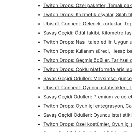
Twitch Drops: Özel paketler, Temalı pake
Twitch Drops: Kozmetik eşyalar, Silah tıls
Ubisoft Connect: Gelecek zorluklar, Top
Savaş Geçidi: Ödül takibi, Kilometre taşı
Twitch Drops: Nasıl talep edilir, Uygunlu
Twitch Drops: Kullanım süreci, Hesap ba
Twitch Drops: Geçmiş ödüller, Tarihsel d
Twitch Drops: Çoklu platformda erişilebil
Savaş Geçidi Ödülleri: Mevsimsel güncell
Ubisoft Connect: Oyuncu istatistikleri,
Savaş Geçidi Ödülleri: Premium ve ücrets
Twitch Drops: Oyun içi entegrasyon, Canlı
Savaş Geçidi Ödülleri: Oyuncu istatistik
Twitch Drops: Özel kostümler, Oyun içi p