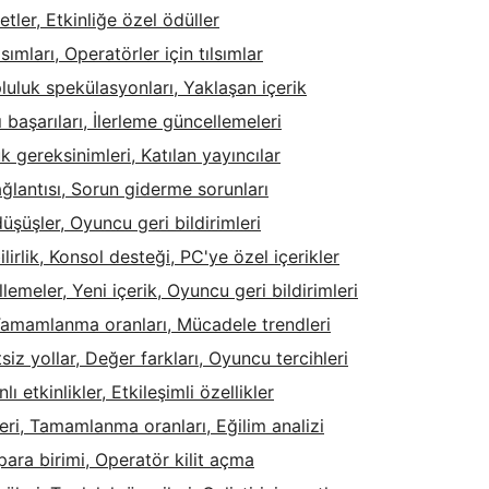
tler, Etkinliğe özel ödüller
ımları, Operatörler için tılsımlar
luluk spekülasyonları, Yaklaşan içerik
 başarıları, İlerleme güncellemeleri
k gereksinimleri, Katılan yayıncılar
ğlantısı, Sorun giderme sorunları
üşüşler, Oyuncu geri bildirimleri
irlik, Konsol desteği, PC'ye özel içerikler
emeler, Yeni içerik, Oyuncu geri bildirimleri
 Tamamlanma oranları, Mücadele trendleri
iz yollar, Değer farkları, Oyuncu tercihleri
 etkinlikler, Etkileşimli özellikler
leri, Tamamlanma oranları, Eğilim analizi
ara birimi, Operatör kilit açma