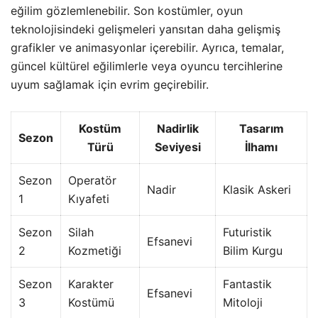
eğilim gözlemlenebilir. Son kostümler, oyun
teknolojisindeki gelişmeleri yansıtan daha gelişmiş
grafikler ve animasyonlar içerebilir. Ayrıca, temalar,
güncel kültürel eğilimlerle veya oyuncu tercihlerine
uyum sağlamak için evrim geçirebilir.
Kostüm
Nadirlik
Tasarım
Sezon
Türü
Seviyesi
İlhamı
Sezon
Operatör
Nadir
Klasik Askeri
1
Kıyafeti
Sezon
Silah
Futuristik
Efsanevi
2
Kozmetiği
Bilim Kurgu
Sezon
Karakter
Fantastik
Efsanevi
3
Kostümü
Mitoloji