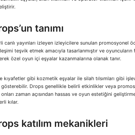
iştirir.
rops’un tanımı
li canlı yayınları izleyen izleyicilere sunulan promosyonel öd
ileşimi teşvik etmek amacıyla tasarlanmıştır ve oyuncuların 
zleyerek özel oyun içi eşyalar kazanmalarına olanak tanır.
ve kıyafetler gibi kozmetik eşyalar ile silah tılsımları gibi işl
 gösterebilir. Drops genellikle belirli etkinlikler veya promo
a onları zaman açısından hassas ve oyun estetiğini geliştirm
li kılar.
ops katılım mekanikleri