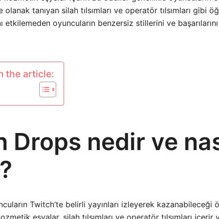
e olanak tanıyan silah tılsımları ve operatör tılsımları gibi öğ
etkilemeden oyuncuların benzersiz stillerini ve başarılarını
 the article:
 Drops nedir ve nas
r?
ncuların Twitch’te belirli yayınları izleyerek kazanabileceği ö
ozmetik eşyalar, silah tılsımları ve operatör tılsımları içerir 