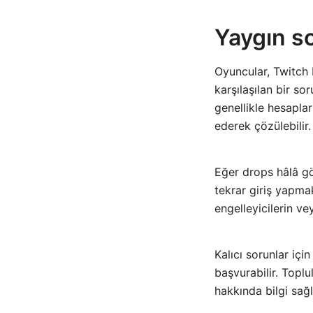
Yaygın s
Oyuncular, Twitch 
karşılaşılan bir s
genellikle hesaplar
ederek çözülebilir.
Eğer drops hâlâ gö
tekrar giriş yapmak
engelleyicilerin ve
Kalıcı sorunlar iç
başvurabilir. Toplu
hakkında bilgi sağl