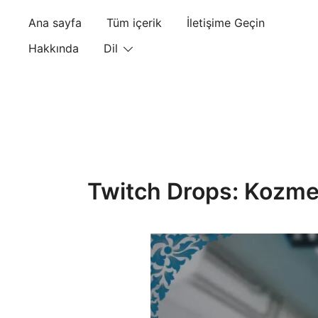
Skip
Ana sayfa
Tüm içerik
İletişime Geçin
to
content
Hakkında
Dil
Twitch Drops: Kozmetik