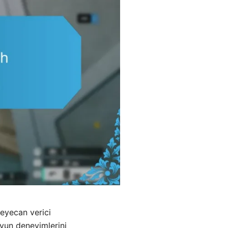
heyecan verici
 oyun deneyimlerini