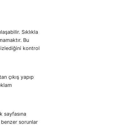
şabilir. Sıklıkla
amamaktır. Bu
izlediğini kontrol
an çıkış yapıp
reklam
ek sayfasına
ı benzer sorunlar