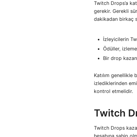
Twitch Drops’a katı
gerekir. Gerekli sü
dakikadan birkaç s
İzleyicilerin T
Ödüller, izleme
Bir drop kazan
Katılım genellikle b
izlediklerinden emi
kontrol etmelidir.
Twitch Dr
Twitch Drops kazanm
hesabına sahip olma