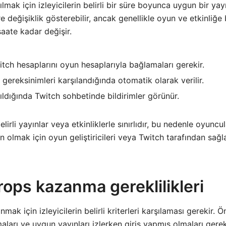
lmak için izleyicilerin belirli bir süre boyunca uygun bir yayı
re değişiklik gösterebilir, ancak genellikle oyun ve etkinliğe
aate kadar değişir.
witch hesaplarını oyun hesaplarıyla bağlamaları gerekir.
 gereksinimleri karşılandığında otomatik olarak verilir.
ıldığında Twitch sohbetinde bildirimler görünür.
elirli yayınlar veya etkinliklerle sınırlıdır, bu nedenle oyuncu
n olmak için oyun geliştiricileri veya Twitch tarafından sağl
ops kazanma gereklilikleri
ak için izleyicilerin belirli kriterleri karşılaması gerekir. Ö
ları ve uygun yayınları izlerken giriş yapmış olmaları gereki