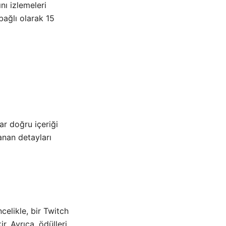
nı izlemeleri
 bağlı olarak 15
lar doğru içeriği
anan detayları
ncelikle, bir Twitch
r. Ayrıca, ödülleri