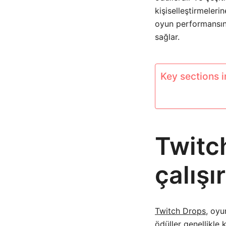
kişiselleştirmelerin
oyun performansını 
sağlar.
Key sections in
Twitch
çalışı
Twitch Drops
, oyu
ödüller genellikle k