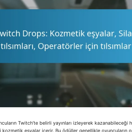
uların Twitch’te belirli yayınları izleyerek kazanabileceği 
li kozmetik eşyalar içerir. Bu ödüller genellikle oyuncuların