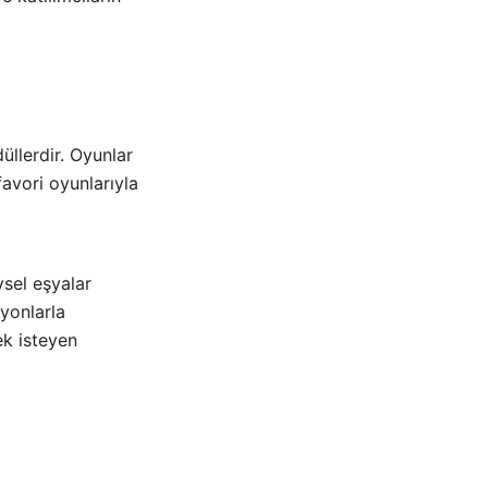
üllerdir. Oyunlar
favori oyunlarıyla
evsel eşyalar
syonlarla
ek isteyen